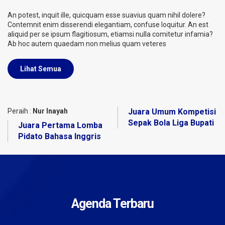
An potest, inquit ille, quicquam esse suavius quam nihil dolere?
Contemnit enim disserendi elegantiam, confuse loquitur. An est
aliquid per se ipsum flagitiosum, etiamsi nulla comitetur infamia?
Ab hoc autem quaedam non melius quam veteres
Lihat Semua
Peraih :
Nur Inayah
Juara Umum Kompetisi
Sepak Bola Liga Bupati
Juara Pertama Lomba
Pidato Bahasa Inggris
Agenda Terbaru