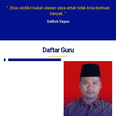
"...Bisa sedikit bukan alasan saya untuk tidak bisa berbuat
".
banyak..."
Selfish Yayun
Daftar Guru
Mulyani, S.Th.I
Guru IPS